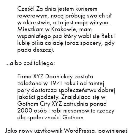
Cześć! Za dnia jestem kurierem
rowerowym, nocą próbuję swoich sił
w aktorstwie, a to jest moja witryna.
Mieszkam w Krakowie, mam
wspaniałego psa który wabi się Reks i
lubię piña coladę (oraz spacery, gdy
pada deszcz).
...albo coś takiego:
Firma XYZ Doohickey została
założona w 1971 roku i od tamtej
pory dostarcza społeczeństwu dobrej
jakości gadżety. Znajdująca się w
Gotham City XYZ zatrudnia ponad
2000 osób i robi niesamowite rzeczy
dla społeczności Gotham.
Jako nowy użytkownik WordPressa, powinieneś