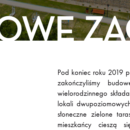
OWE ZA
Pod koniec roku 2019 p
zakończyliśmy budow
wielorodzinnego skład
lokali dwupoziomowych
słoneczne zielone tar
mieszkańcy cieszą s