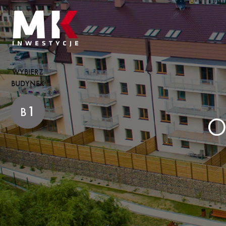
WYBIERZ
BUDYNEK
1
B