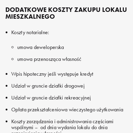
8
NR GARAZU
19 440 zł
AKTUALNA CENA
MAZOVIA EKO PARK
INWESTYCJA
DODATKOWE KOSZTY ZAKUPU LOKALU
12.5
METRAŻ
HISTORIA CENY
MIESZKALNEGO
Zobacz
CENA
sprzedane
STATUS
59.66
METRAŻ
AKTUALNA CENA
Koszty notarialne:
3
HISTORIA CENY
POKOJE
33
NR
0
PIĘTRO
umowa deweloperska
12.5
METRAŻ
99.63
TARAS
umowa przenosząca własność
wolne
STATUS
rezerwacja
STATUSA
9
NR GARAZU
19 440 zł
AKTUALNA CENA
Wpis hipoteczny jeśli występuje kredyt
12.5
METRAŻ
PDF
ZOBACZ
HISTORIA CENY
wolne
STATUS
Udział w gruncie działki drogowej
43 200 zł
AKTUALNA CENA
Udział w gruncie działki rekreacyjnej
HISTORIA CENY
34
NR
M.8
NR MIESZKANIA
Opłata przekształceniowa wieczystego użytkowania
12.5
METRAŻ
MAZOVIA EKO PARK
INWESTYCJA
Koszty zarządzania i administrowania częściami
wolne
STATUS
-
CENA
wspólnymi – od dnia wydania lokalu do dnia
10
NR GARAZU
19 440 zł
AKTUALNA CENA