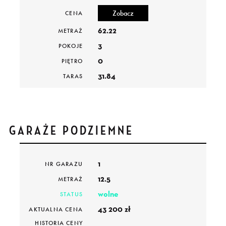
Zobacz
CENA
62.22
METRAŻ
3
POKOJE
0
PIĘTRO
31.84
TARAS
wolne
STATUSA
PDF
ZOBACZ
GARAŻE PODZIEMNE
1
M.3
NR GARAZU
NR MIESZKANIA
12.5
MAZOVIA EKO PARK
METRAŻ
INWESTYCJA
wolne
STATUS
Zobacz
CENA
43 200 zł
AKTUALNA CENA
59.49
METRAŻ
HISTORIA CENY