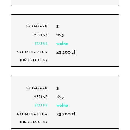
3
POKOJE
0
PIĘTRO
56.99
TARAS
2
NR GARAZU
rezerwacja
STATUSA
12.5
METRAŻ
PDF
ZOBACZ
wolne
STATUS
43 200 zł
AKTUALNA CENA
HISTORIA CENY
M.4
NR MIESZKANIA
MAZOVIA EKO PARK
INWESTYCJA
3
NR GARAZU
Zobacz
CENA
12.5
METRAŻ
53.87
METRAŻ
wolne
STATUS
3
POKOJE
43 200 zł
AKTUALNA CENA
0
PIĘTRO
HISTORIA CENY
34.31
TARAS